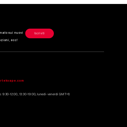
nato sui nuovi
Iscriviti
ozioni, ecc!
irtekvape.com
io: 9:30-12:00, 13:30-19:00, lunedì-venerdì GMT+8