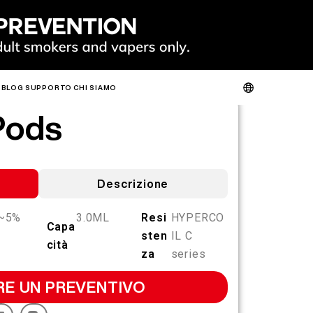
BLOG
SUPPORTO
CHI SIAMO
Pods
VERIFICA DEL PRODOTTO
SU DI NOI
CONTATTACI
FAQ
O
CALDO
NUOV
O
O
Descrizione
~5%
3.0ML
Resi
HYPERCO
Capa
sten
IL C
cità
SLIM
FIT
GO
za
series
FIT PODS
E UN PREVENTIVO