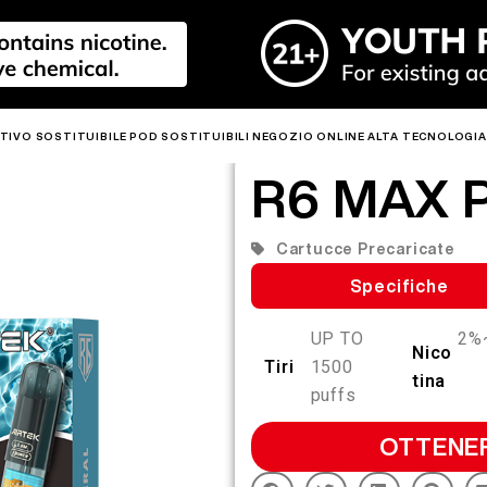
TIVO SOSTITUIBILE
POD SOSTITUIBILI
NEGOZIO ONLINE
ALTA TECNOLOGIA
R6 MAX 
KIT MEDIA
NUOV
CALDO
NUOV
CALDO
NUOV
CALD
CALDO
CALDO
CALD
O
O
O
Cartucce Precaricate
Specifiche
UP TO
2%
Nico
Tiri
1500
tina
E
R6
PRIME 40K
R6S
LEADER
MIX
puffs
3.0ML R6 MAX PODS
2.0ML R6 PRO PODS
MIX PODS
OTTENER
Scopri di più >
Scopri di più >
Scopri di più >