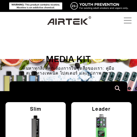
ผลิตภัณฑ์
MEDIA KIT
ร้านค้าออนไลน์
ทั้งหมด
ค้นหาทุกสิ่งที่คุณต้องการในชุดสื่อของเรา: คู่มือ
สเปคทางเทคนิค โปสเตอร์ และรูปภาพ ฯลฯ
บุหรี่ไฟฟ้าแบบใช้แล้วทิ้ง
เทคโนโลยีสูง
ร้านค้าออนไลน์
อุปกรณ์ที่สามารถเปลี่ยนได้
บล็อก
Slim
Leader
พ็อดที่สามารถเปลี่ยนได้
การสนับสนุน
บล็อก