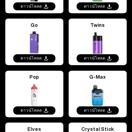
เกี่ยวกับ
ชุดสื่อ
ดาวน์โหลด
ดาวน์โหลด
TH
การตรวจสอบผลิตภัณฑ์
Go
Twins
เกี่ยวกับเรา
English
คำถามที่พบบ่อย
ติดต่อเรา
ดาวน์โหลด
ดาวน์โหลด
Español
Pop
G-Max
Русский
Deutsch
ดาวน์โหลด
ดาวน์โหลด
日本語
Elves
Crystal Stick