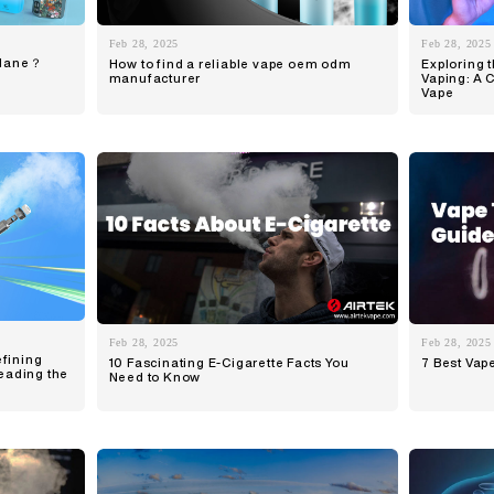
Feb 28, 2025
Feb 28, 2025
Plane？
How to find a reliable vape oem odm
Exploring t
manufacturer
Vaping: A 
Vape
Feb 28, 2025
Feb 28, 2025
fining
10 Fascinating E-Cigarette Facts You
7 Best Vap
Leading the
Need to Know