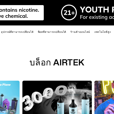
อุปกรณ์ที่สามารถเปลี่ยนได้
พ็อดที่สามารถเปลี่ยนได้
ร้านค้าออนไลน์
เทคโนโลยีสูง
ชุดสื่อ
กา
ใหม่
ร้อน
ใหม่
ร้อน
ใหม่
ร้อน
ร้อน
ร้อน
ร้อน
บล็อก AIRTEK
E
R6
PRIME 40K
R6S
LEADER
MIX
3.0ML R6 MAX PODS
2.0ML R6 PRO PODS
MIX PODS
เรียนรู้เพิ่มเติม >
เรียนรู้เพิ่มเติม >
เรียนรู้เพิ่มเติม >