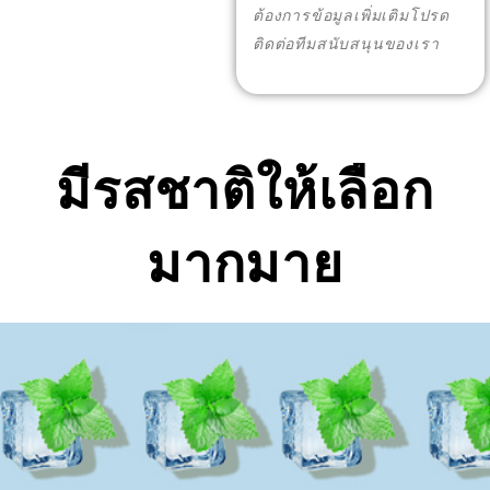
More >
ต้องการข้อมูลเพิ่มเติมโปรด
ติดต่อทีมสนับสนุนของเรา
มีรสชาติให้เลือก
มากมาย