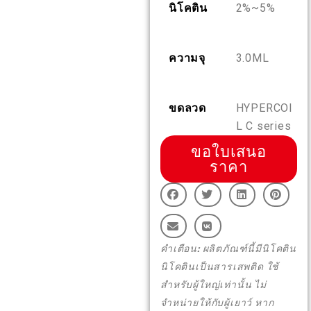
นิโคติน
2%~5%
TH
เกี่ยวกับเรา
การตรวจสอบผลิตภัณฑ์
ความจุ
3.0ML
English
ติดต่อเรา
คำถามที่พบบ่อย
Español
ขดลวด
HYPERCOI
L C series
Русский
ขอใบเสนอ
ราคา
Deutsch
日本語
คำเตือน: ผลิตภัณฑ์นี้มีนิโคติน
นิโคตินเป็นสารเสพติด ใช้
繁體中文
สำหรับผู้ใหญ่เท่านั้น ไม่
จำหน่ายให้กับผู้เยาว์ หาก