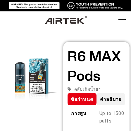
ผลิตภัณฑ์
R6 MAX
ร้านค้าออนไลน์
ทั้งหมด
Pods
เทคโนโลยีสูง
ร้านค้าออนไลน์
บุหรี่ไฟฟ้าแบบใช้แล้วทิ้ง
ตลับเติมน้ำยา
บล็อก
อุปกรณ์ที่สามารถเปลี่ยนได้
ข้อกำหนด
คำอธิบาย
การสนับสนุน
บล็อก
พ็อดที่สามารถเปลี่ยนได้
การสูบ
Up to 1500
puffs
เกี่ยวกับ
ชุดสื่อ