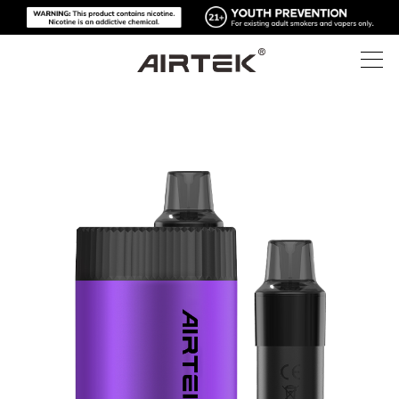
ผลิตภัณฑ์
ร้านค้าออนไลน์
ทั้งหมด
เทคโนโลยีสูง
ร้านค้าออนไลน์
บุหรี่ไฟฟ้าแบบใช้แล้วทิ้ง
บล็อก
อุปกรณ์ที่สามารถเปลี่ยนได้
การสนับสนุน
บล็อก
พ็อดที่สามารถเปลี่ยนได้
เกี่ยวกับ
ชุดสื่อ