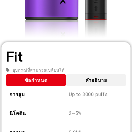
TH
เกี่ยวกับเรา
การตรวจสอบผลิตภัณฑ์
English
ติดต่อเรา
คำถามที่พบบ่อย
Español
Fit
Русский
อุปกรณ์ที่สามารถเปลี่ยนได้
ข้อกำหนด
คำอธิบาย
Deutsch
การสูบ
Up to 3000 puffs
日本語
นิโคติน
2~5%
繁體中文