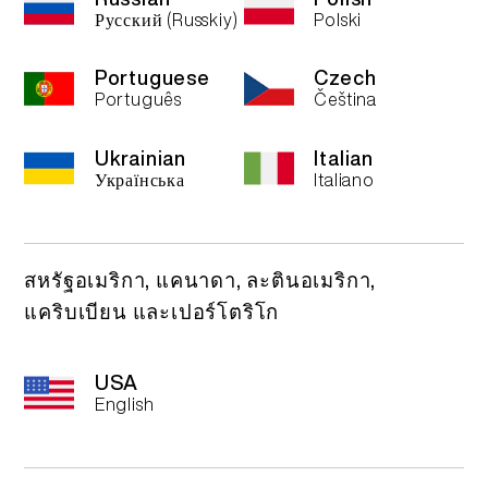
Русский (Russkiy)
Polski
เกี่ยวกับ
ชุดสื่อ
Portuguese
Czech
TH
การตรวจสอบผลิตภัณฑ์
เกี่ยวกับเรา
Português
Čeština
English
Ukrainian
Italian
คำถามที่พบบ่อย
ติดต่อเรา
Українська
Italiano
Español
สหรัฐอเมริกา, แคนาดา, ละตินอเมริกา,
Русский
แคริบเบียน และเปอร์โตริโก
Deutsch
USA
English
日本語